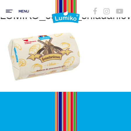
LUMIKO_oselka_sniadanio
MENU