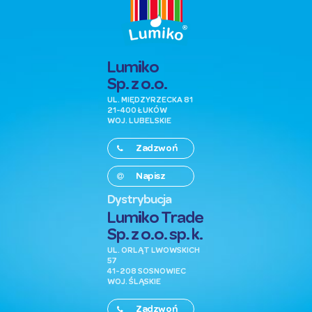
Lumiko
Sp. z o.o.
UL. MIĘDZYRZECKA 81
21-400 ŁUKÓW
WOJ. LUBELSKIE
Zadzwoń
Napisz
Dystrybucja
Lumiko Trade
Sp. z o.o. sp. k.
UL. ORLĄT LWOWSKICH
57
41-208 SOSNOWIEC
WOJ. ŚLĄSKIE
Zadzwoń